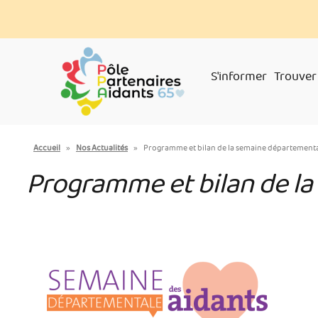
Aller
Panneau de gestion des cookies
au
contenu
principal
S'informer
Trouver
You
Accueil
»
Nos Actualités
»
Programme et bilan de la semaine départemental
are
Programme et bilan de la
here