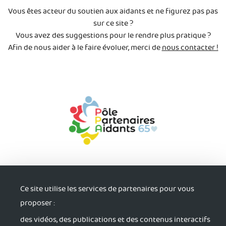
Vous êtes acteur du soutien aux aidants et ne figurez pas pas
sur ce site ?
Vous avez des suggestions pour le rendre plus pratique ?
Afin de nous aider à le faire évoluer, merci de
nous contacter !
Ce site utilise les services de partenaires pour vous
proposer :
des vidéos, des publications et des contenus interactifs
S'informer