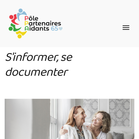
Aller
Panneau de gestion des cookies
au
contenu
principal
S'informer, se
documenter