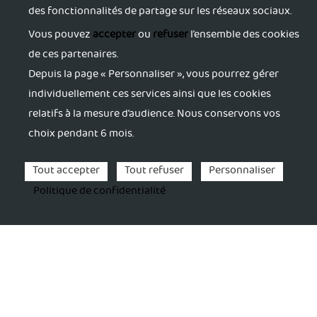
des fonctionnalités de partage sur les réseaux sociaux.
Trouver du soutien
Vous pouvez
accepter
ou
refuser
l’ensemble des cookies
de ces partenaires.
Depuis la page « Personnaliser », vous pourrez gérer
S'accorder du répit
individuellement ces services ainsi que les cookies
relatifs à la mesure d’audience. Nous conservons vos
S'activer pour sa santé
choix pendant 6 mois.
Se former
Tout accepter
Tout refuser
Personnaliser
Politique de confidentialité
Mentions légales
Politique de confidentialité
FINANCEMENT
ARS OCCITANIE
©2024 Pôle Partenaires Aidants 65. Tous droits réservés