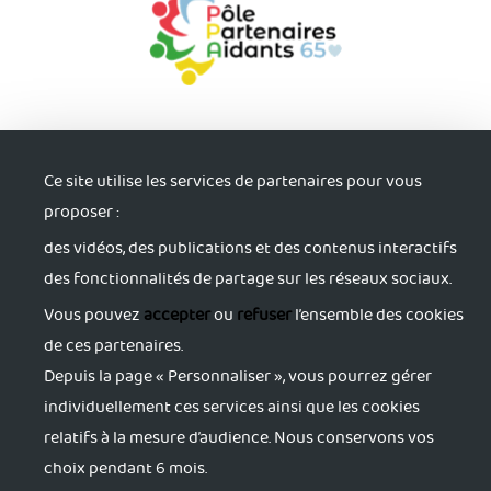
Ce site utilise les services de partenaires pour vous
proposer :
des vidéos, des publications et des contenus interactifs
S'informer
des fonctionnalités de partage sur les réseaux sociaux.
Trouver du soutien
Vous pouvez
accepter
ou
refuser
l’ensemble des cookies
de ces partenaires.
Depuis la page « Personnaliser », vous pourrez gérer
S'accorder du répit
individuellement ces services ainsi que les cookies
relatifs à la mesure d’audience. Nous conservons vos
S'activer pour sa santé
choix pendant 6 mois.