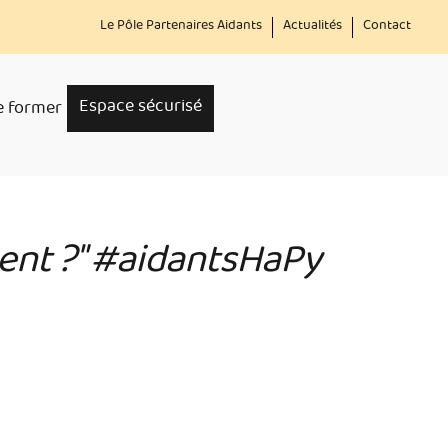
Menu
Le Pôle Partenaires Aidants
Actualités
Contact
secondaire
Espace sécurisé
e former
ident ?" #aidantsHaPy