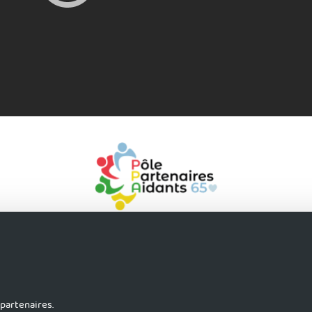
uver du soutien
S'accorder du répit
S'activer pour sa 
partenaires.