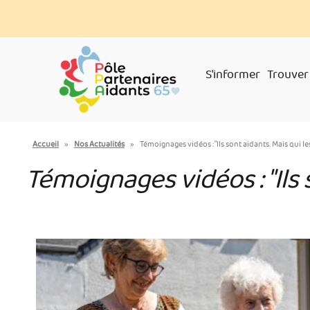
Aller
Panneau de gestion des cookies
au
contenu
principal
S'informer
Trouver
You
Accueil
»
Nos Actualités
»
Témoignages vidéos : "Ils sont aidants. Mais qui l
are
Témoignages vidéos : "Ils 
here