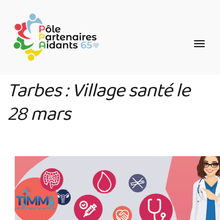
Aller
Panneau de gestion des cookies
au
contenu
principal
Tarbes : Village santé le
28 mars