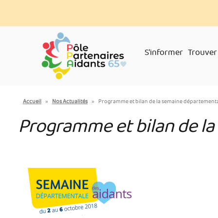
Aller
Panneau de gestion des cookies
au
contenu
principal
S'informer
Trouver
You
Accueil
»
Nos Actualités
»
Programme et bilan de la semaine départementa
are
Programme et bilan de la
here