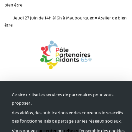
bien être
- Jeudi 27 juin de 14h à16h à Maubourguet = Atelier de bien
être
Ce site utilise les services de partenaires pour vous
proposer :
des vidéos, des publications et des contenus interactifs
S'informer
des fonctionnalités de partage sur les réseaux sociaux.
Trouver du soutien
Vous pouvez
accepter
ou
refuser
l’ensemble des cookies