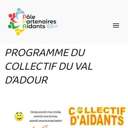
Aller
Panneau de gestion des cookies
au
contenu
principal
PROGRAMME DU
COLLECTIF DU VAL
D'ADOUR