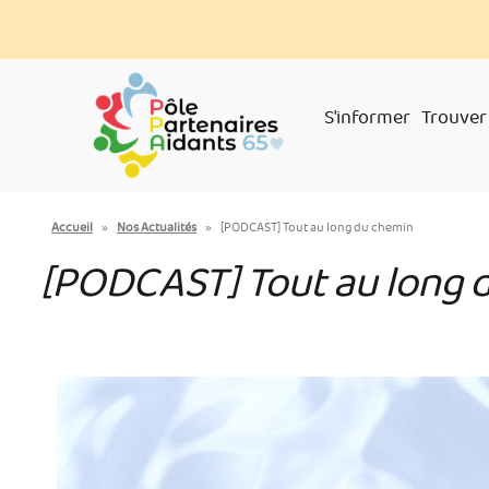
Aller
Panneau de gestion des cookies
au
contenu
principal
S'informer
Trouver
You
Accueil
»
Nos Actualités
»
[PODCAST] Tout au long du chemin
are
[PODCAST] Tout au long 
here