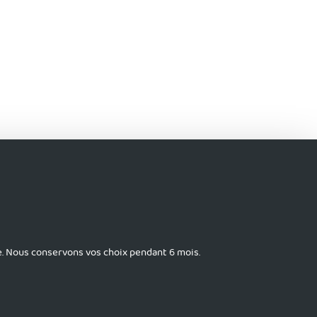
santé
Se former
ce. Nous conservons vos choix pendant 6 mois.
FINANCEMENT
ARS OCCITANIE