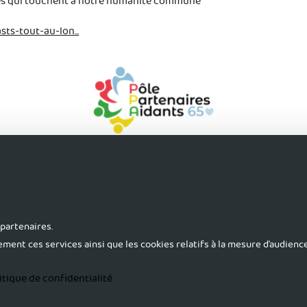
elles qui touchent à notre humanité commune
ts-tout-au-lon...
uver du soutien
S'accorder du répit
S'activer pour sa 
partenaires.
ement ces services ainsi que les cookies relatifs à la mesure d’audien
itique de confidentialité
©2024 Pôle Partenaires Aidants 65. Tous droits réservés