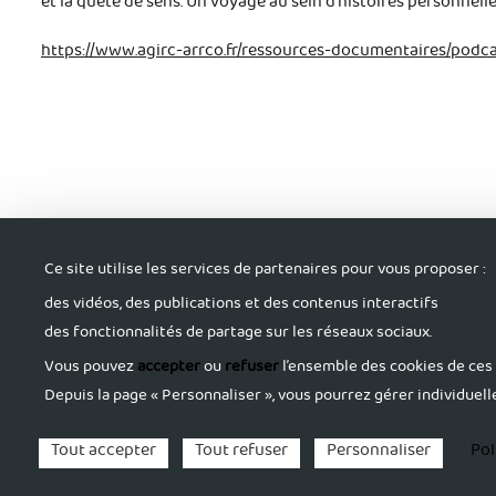
et la quête de sens. Un voyage au sein d’histoires personn
https://www.agirc-arrco.fr/ressources-documentaires/podcas
Ce site utilise les services de partenaires pour vous proposer :
S'informer
Tro
des vidéos, des publications et des contenus interactifs
des fonctionnalités de partage sur les réseaux sociaux.
Vous pouvez
accepter
ou
refuser
l’ensemble des cookies de ces 
Depuis la page « Personnaliser », vous pourrez gérer individuell
Mentions légales
Politique de confidentialité
Tout accepter
Tout refuser
Personnaliser
Pol