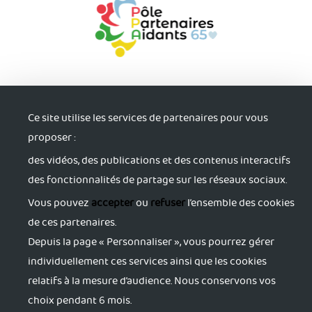
Ce site utilise les services de partenaires pour vous
proposer :
des vidéos, des publications et des contenus interactifs
S'informer
des fonctionnalités de partage sur les réseaux sociaux.
Trouver du soutien
Vous pouvez
accepter
ou
refuser
l’ensemble des cookies
de ces partenaires.
Depuis la page « Personnaliser », vous pourrez gérer
S'accorder du répit
individuellement ces services ainsi que les cookies
relatifs à la mesure d’audience. Nous conservons vos
S'activer pour sa santé
choix pendant 6 mois.