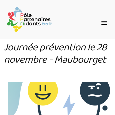
Aller
Panneau de gestion des cookies
au
contenu
principal
Journée prévention le 28
novembre - Maubourget