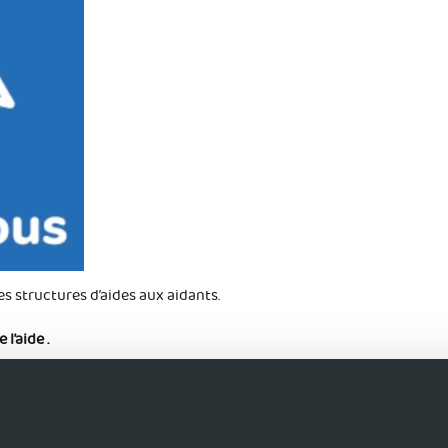
es structures d’aides aux aidants.
l’aide .
ous.fr en cliquant ici :
ET SI ON AIDAIT LES AIDANTS ?