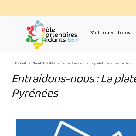
Aller
Panneau de gestion des cookies
au
contenu
principal
S'informer
Trouver
You
Accueil
»
Nos Actualités
»
Entraidons-nous : La plateforme d'entraide pou
are
Entraidons-nous : La plat
here
Pyrénées