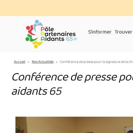
Aller
Panneau de gestion des cookies
au
contenu
principal
S'informer
Trouver
You
Accueil
»
Nos Actualités
»
Conférence de presse pour la signature de la ch
are
Conférence de presse pour
here
aidants 65