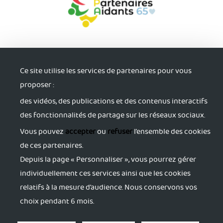
Ce site utilise les services de partenaires pour vous
proposer :
des vidéos, des publications et des contenus interactifs
S'informer
des fonctionnalités de partage sur les réseaux sociaux.
Trouver du soutien
Vous pouvez
accepter
ou
refuser
l’ensemble des cookies
de ces partenaires.
Depuis la page « Personnaliser », vous pourrez gérer
S'accorder du répit
individuellement ces services ainsi que les cookies
relatifs à la mesure d’audience. Nous conservons vos
S'activer pour sa santé
choix pendant 6 mois.
Se former