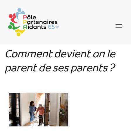
Aller
Panneau de gestion des cookies
au
contenu
principal
Comment devient on le
parent de ses parents ?