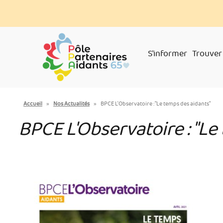
Aller
Panneau de gestion des cookies
au
contenu
principal
S'informer
Trouver
You
Accueil
»
Nos Actualités
»
BPCE L'Observatoire : "Le temps des aidants"
are
BPCE L'Observatoire : "Le
here