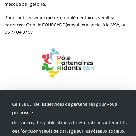
masque obligatoire.
Pour tout renseignements complémentaires, veuillez
contacter Camille FOURCADE (travailleur social à la MSA) au
06 77 04 37 57
Ce site utilise les services de partenaires pour vous
proposer :
des vidéos, des publications et des contenus interactifs
S'informer
des fonctionnalités de partage sur les réseaux sociaux.