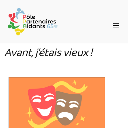
Aller
Panneau de gestion des cookies
au
contenu
principal
Avant, j'étais vieux !