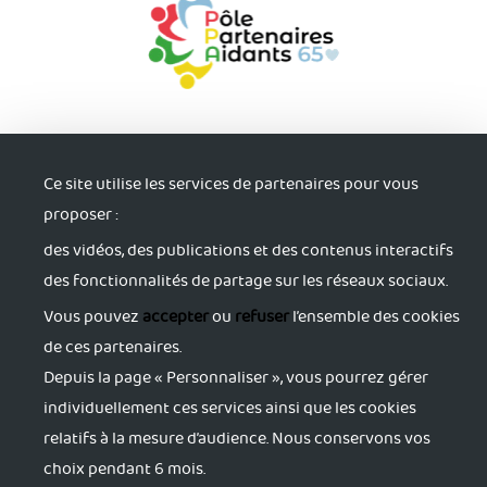
Ce site utilise les services de partenaires pour vous
proposer :
des vidéos, des publications et des contenus interactifs
S'informer
des fonctionnalités de partage sur les réseaux sociaux.
Trouver du soutien
Vous pouvez
accepter
ou
refuser
l’ensemble des cookies
de ces partenaires.
Depuis la page « Personnaliser », vous pourrez gérer
S'accorder du répit
individuellement ces services ainsi que les cookies
relatifs à la mesure d’audience. Nous conservons vos
S'activer pour sa santé
choix pendant 6 mois.