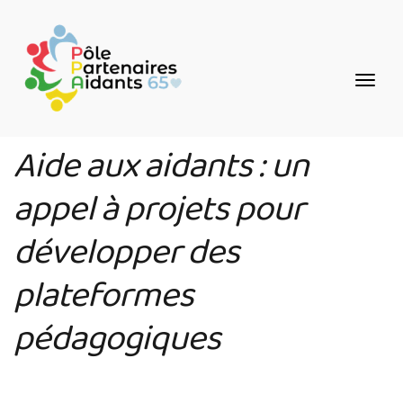
Aller
Panneau de gestion des cookies
au
contenu
principal
Aide aux aidants : un
appel à projets pour
développer des
plateformes
pédagogiques