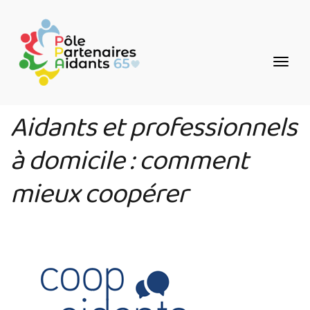
Aller
Panneau de gestion des cookies
au
contenu
principal
Aidants et professionnels
à domicile : comment
mieux coopérer