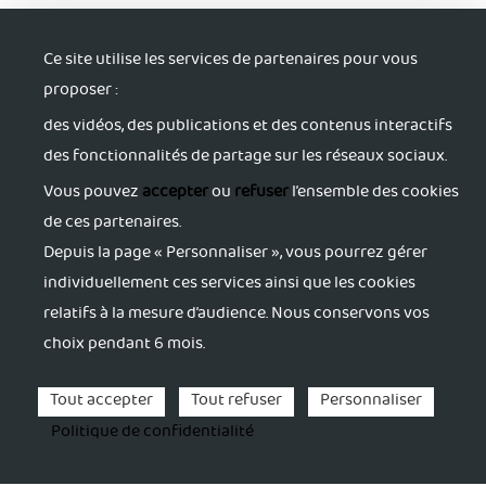
Ce site utilise les services de partenaires pour vous
proposer :
des vidéos, des publications et des contenus interactifs
S'informer
des fonctionnalités de partage sur les réseaux sociaux.
Trouver du soutien
Vous pouvez
accepter
ou
refuser
l’ensemble des cookies
de ces partenaires.
Depuis la page « Personnaliser », vous pourrez gérer
S'accorder du répit
individuellement ces services ainsi que les cookies
relatifs à la mesure d’audience. Nous conservons vos
S'activer pour sa santé
choix pendant 6 mois.
Se former
Tout accepter
Tout refuser
Personnaliser
Politique de confidentialité